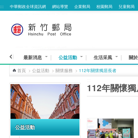
:::
中華郵政全球資訊網
網站導覽
企業郵局
校園郵局
兒童郵局
跳到主要內容區塊
最新消息
公益活動
生活采風
關於
首頁
>
公益活動
>
關懷服務
>
112年關懷獨居長者
:::
:::
112年關懷
公益活動