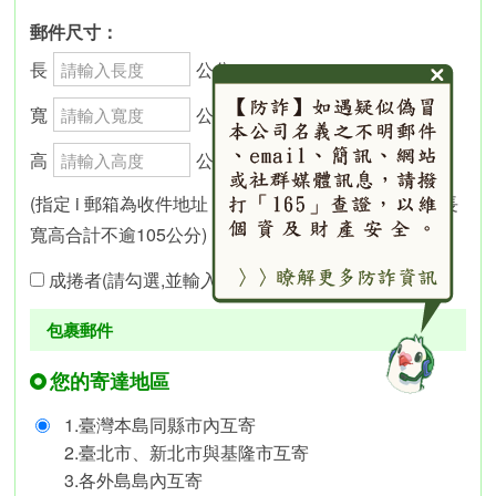
郵件尺寸：
長
公分 ×
寬
公分 ×
高
公分
(指定 i 郵箱為收件地址，單邊最大尺寸不逾45公分、長
寬高合計不逾105公分)
成捲者(請勾選,並輸入直徑於寬,高欄位)
包裹郵件
您的寄達地區
1.臺灣本島同縣市內互寄
2.臺北市、新北市與基隆市互寄
3.各外島島內互寄