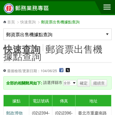
跳到主要內容區塊
首頁
>
快速查詢
>
郵資票出售機據點查詢
郵資票出售機
快速查詢
據點查詢
最後檢視/更新日期：104/06/25
請選擇縣市
全部的相關郵局如下:
繼續查
據點
電話號碼
傳真
地址
郵政博物
(02)2394-
(02)2396-
臺北市重慶南路