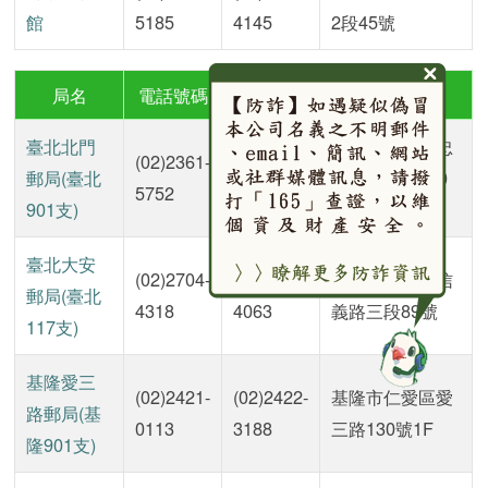
館
5185
4145
2段45號
局名
電話號碼
傳真
地址
臺北北門
臺北市中正區忠
(02)2361-
(02)2314-
郵局(臺北
孝西路一段120
5752
9258
901支)
號1樓
臺北大安
(02)2704-
(02)2702-
臺北市大安區信
郵局(臺北
4318
4063
義路三段89號
117支)
基隆愛三
(02)2421-
(02)2422-
基隆市仁愛區愛
路郵局(基
0113
3188
三路130號1F
隆901支)