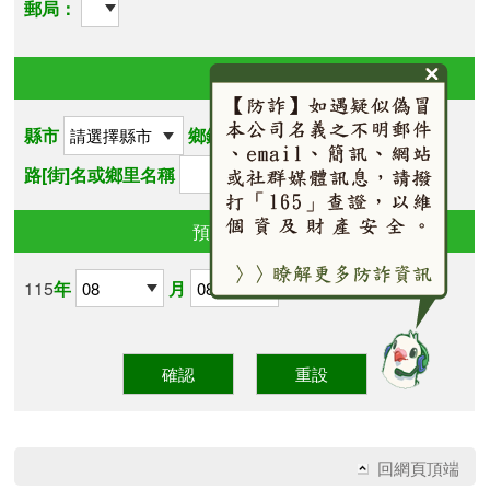
郵局：
寄達地
縣市
鄉鎮[市]區
路[街]名或鄉里名稱
預計寄件日期
115
年
月
日
回網頁頂端