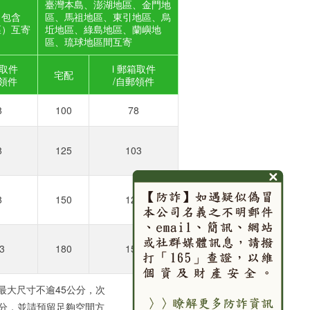
臺灣本島、澎湖地區、金門地
（包含
區、馬祖地區、東引地區、烏
區）互寄
坵地區、綠島地區、蘭嶼地
區、琉球地區間互寄
箱取件
i 郵箱取件
宅配
郵領件
/自郵領件
8
100
78
8
125
103
8
150
128
3
180
158
最大尺寸不逾45公分，次
公分，並請預留足夠空間方