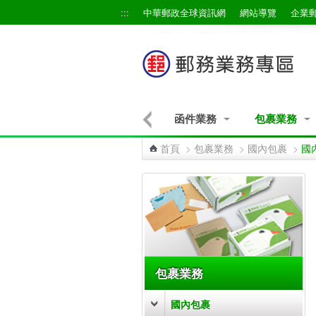
跳到主要內容區塊
:::
中華郵政全球資訊網
網站導覽
企業
信函網路交寄
快捷業務
函件業務
包裹業務
首頁
>
包裹業務
>
國內包裹
>
國
:::
包裹業務
國內包裹