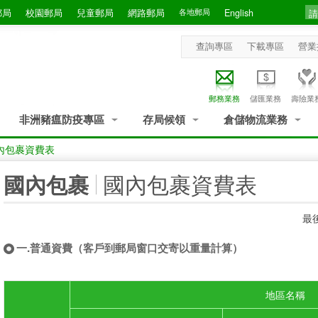
郵局
校園郵局
兒童郵局
網路郵局
各地郵局
English
查詢專區
下載專區
營業
郵務業務
儲匯業務
壽險業
非洲豬瘟防疫專區
存局候領
倉儲物流業務
內包裹資費表
:::
國內包裹資費表
國內包裹
最後
一.普通資費（客戶到郵局窗口交寄以重量計算）
地區名稱