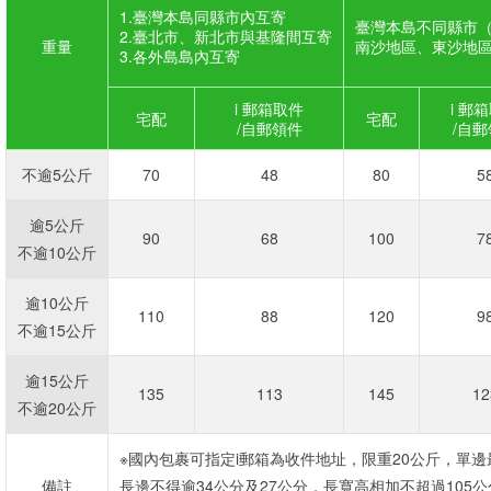
1.臺灣本島同縣市內互寄
臺灣本島不同縣市
2.臺北市、新北市與基隆間互寄
重量
南沙地區、東沙地
3.各外島島內互寄
i 郵箱取件
i 郵
宅配
宅配
/自郵領件
/自
不逾5公斤
70
48
80
5
逾5公斤
90
68
100
7
不逾10公斤
逾10公斤
110
88
120
9
不逾15公斤
逾15公斤
135
113
145
12
不逾20公斤
※國內包裹可指定i郵箱為收件地址，限重20公斤，單邊
備註
長邊不得逾34公分及27公分，長寬高相加不超過105