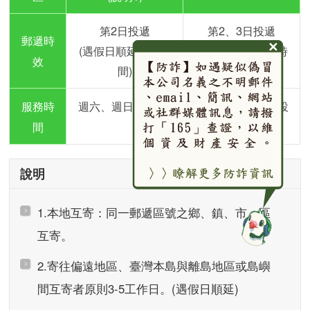
第2日投遞
第2、3日投遞
郵遞時
(遇假日順延送達時
(遇假日順延送達時
效
間)
間)
服務時
週六、週日、國定假日及連續假日期間不投
遞
間
說明
1.本地互寄：同一郵遞區號之鄉、鎮、市、區
互寄。
2.寄往偏遠地區、臺灣本島與離島地區或島嶼
間互寄者原則3-5工作日。(遇假日順延)