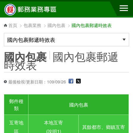
跳到主要內容區塊
首頁
>
包裹業務
>
國內包裹
>
國內包裹郵遞時效表
國內包裹郵遞
國內包裹
時效表
最後檢視/更新日期：109/09/26
郵件種
國內包裹
類
互寄地
本地互寄
其餘都市、鄉鎮互寄
區
(說明1)