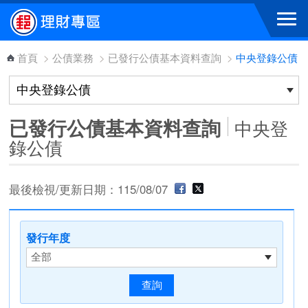
跳到主要內容區塊
首頁
>
公債業務
>
已發行公債基本資料查詢
>
中央登錄公債
已發行公債基本資料查詢
中央登
錄公債
最後檢視/更新日期：115/08/07
發行年度