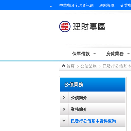
:::
中華郵政全球資訊網
網站導覽
企業
跳到主要內容區塊
保單借款
房貸業務
首頁
>
公債業務
>
已發行公債基
:::
公債業務
公債簡介
業務簡介
已發行公債基本資料查詢