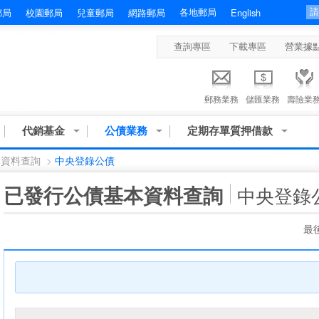
各地郵局
郵局
校園郵局
兒童郵局
網路郵局
English
查詢專區
下載專區
營業據
郵務業務
儲匯業務
壽險業
代銷基金
公債業務
定期存單質押借款
本資料查詢
>
中央登錄公債
:::
已發行公債基本資料查詢
中央登錄
最後