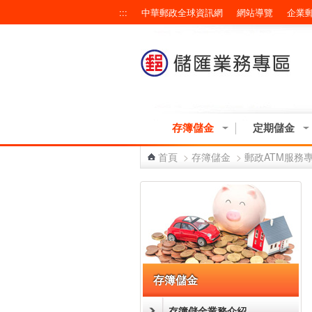
跳到主要內容區塊
:::
中華郵政全球資訊網
網站導覽
企業
存簿儲金
定期儲金
首頁
>
存簿儲金
>
郵政ATM服務
:::
存簿儲金
存簿儲金業務介紹