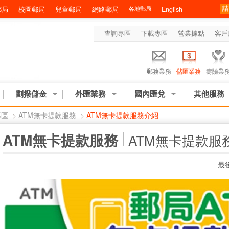
郵局
校園郵局
兒童郵局
網路郵局
各地郵局
English
查詢專區
下載專區
營業據點
客戶
郵務業務
儲匯業務
壽險業
劃撥儲金
外匯業務
國內匯兌
其他服務
專區
>
ATM無卡提款服務
>
ATM無卡提款服務介紹
:::
ATM無卡提款服務
ATM無卡提款服
最後