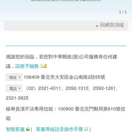
1/1
回網頁頂端
感謝您的蒞臨，若您對中華郵政(股)公司服務有任何建
議，
請惠予賜教
106409 臺北市大安區金山南路2段55號
地址
（02）2321-4311、2392-1310、2393-1261、
電話
2321-3625
檢舉貪瀆不法專用信箱：100900 臺北北門郵局第610號信
箱
智能客服
|
客服專線語音操作手冊
|