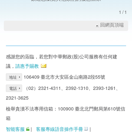
1/1
回網頁頂端
感謝您的蒞臨，若您對中華郵政(股)公司服務有任何建
議，
請惠予賜教
106409 臺北市大安區金山南路2段55號
地址
（02）2321-4311、2392-1310、2393-1261、
電話
2321-3625
檢舉貪瀆不法專用信箱：100900 臺北北門郵局第610號信
箱
智能客服
|
客服專線語音操作手冊
|