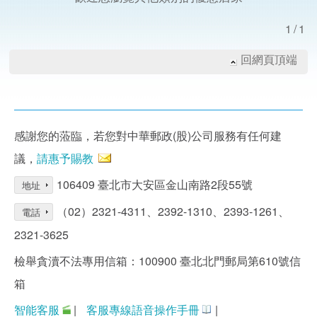
1/1
回網頁頂端
感謝您的蒞臨，若您對中華郵政(股)公司服務有任何建
議，
請惠予賜教
106409 臺北市大安區金山南路2段55號
地址
（02）2321-4311、2392-1310、2393-1261、
電話
2321-3625
檢舉貪瀆不法專用信箱：100900 臺北北門郵局第610號信
箱
智能客服
|
客服專線語音操作手冊
|