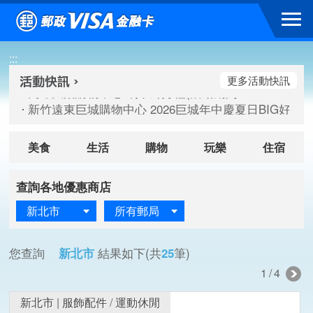
跳到主要內容區塊
高雄大樂購物中心 刷卡郵好禮(活動期間：115/08/07-115/
:::
新竹遠東巨城購物中心 2026巨城年中慶夏日BIG好刷(活動期間：
臺北三創生活 有點東西第2波 刷卡郵好禮(活動期間：115/08/
更多活動快訊
高雄大樂購物中心 刷卡郵好禮(活動期間：115/08/07-115/
新竹遠東巨城購物中心 2026巨城年中慶夏日BIG好刷(活動期間：
臺北三創生活 有點東西第2波 刷卡郵好禮(活動期間：115/08/
美食
生活
購物
玩樂
住宿
查詢各地優惠商店
新北市
所有郵局
您查詢
新北市
結果如下(共
25
筆)
1/4
新北市
|
服飾配件
/
運動休閒