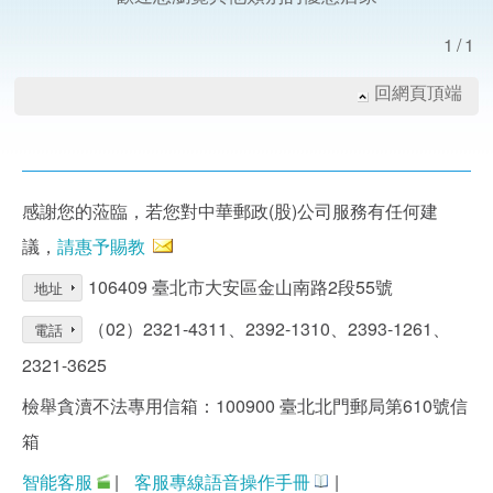
1/1
回網頁頂端
感謝您的蒞臨，若您對中華郵政(股)公司服務有任何建
議，
請惠予賜教
106409 臺北市大安區金山南路2段55號
地址
（02）2321-4311、2392-1310、2393-1261、
電話
2321-3625
檢舉貪瀆不法專用信箱：100900 臺北北門郵局第610號信
箱
智能客服
|
客服專線語音操作手冊
|