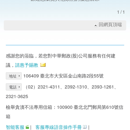
1/1
回網頁頂端
感謝您的蒞臨，若您對中華郵政(股)公司服務有任何建
議，
請惠予賜教
106409 臺北市大安區金山南路2段55號
地址
（02）2321-4311、2392-1310、2393-1261、
電話
2321-3625
檢舉貪瀆不法專用信箱：100900 臺北北門郵局第610號信
箱
智能客服
|
客服專線語音操作手冊
|