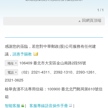
1/1
回網頁頂端
感謝您的蒞臨，若您對中華郵政(股)公司服務有任何建
議，
請惠予賜教
106409 臺北市大安區金山南路2段55號
地址
（02）2321-4311、2392-1310、2393-1261、
電話
2321-3625
檢舉貪瀆不法專用信箱：100900 臺北北門郵局第610號信
箱
智能客服
|
客服專線語音操作手冊
|