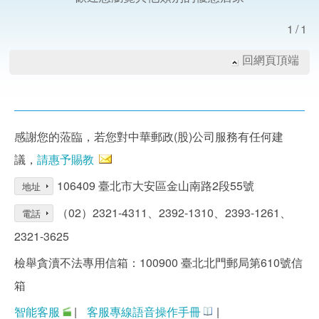
1/1
回網頁頂端
感謝您的蒞臨，若您對中華郵政(股)公司服務有任何建
議，
請惠予賜教
106409 臺北市大安區金山南路2段55號
地址
（02）2321-4311、2392-1310、2393-1261、
電話
2321-3625
檢舉貪瀆不法專用信箱：100900 臺北北門郵局第610號信
箱
智能客服
|
客服專線語音操作手冊
|