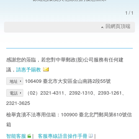
1/1
回網頁頂端
感謝您的蒞臨，若您對中華郵政(股)公司服務有任何建
議，
請惠予賜教
106409 臺北市大安區金山南路2段55號
地址
（02）2321-4311、2392-1310、2393-1261、
電話
2321-3625
檢舉貪瀆不法專用信箱：100900 臺北北門郵局第610號信
箱
智能客服
|
客服專線語音操作手冊
|