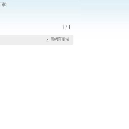
店家
1/1
回網頁頂端