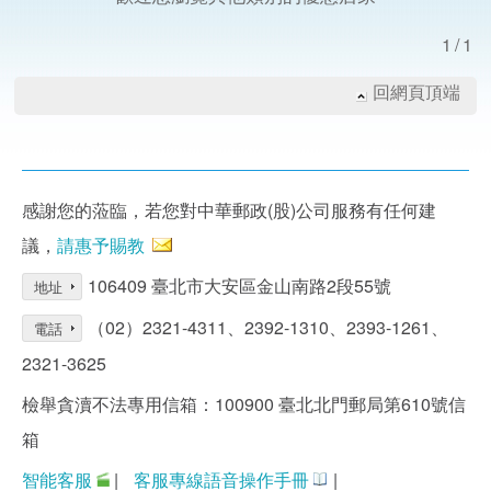
1/1
回網頁頂端
感謝您的蒞臨，若您對中華郵政(股)公司服務有任何建
議，
請惠予賜教
106409 臺北市大安區金山南路2段55號
地址
（02）2321-4311、2392-1310、2393-1261、
電話
2321-3625
檢舉貪瀆不法專用信箱：100900 臺北北門郵局第610號信
箱
智能客服
|
客服專線語音操作手冊
|