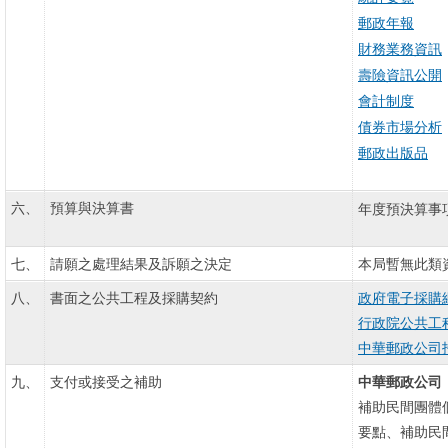
郵政年報
財務業務資訊
壽險資訊公開
會計制度
債券市場分析
郵政出版品
六、
預算與決算書
年度預決算事
七、
請願之處理結果及訴願之決定
本局暫無此類
八、
書面之公共工程及採購契約
政府電子採購
行政院公共工
中華郵政公司
九、
支付或接受之補助
中華郵政公司
補助民間團體
要點、補助民