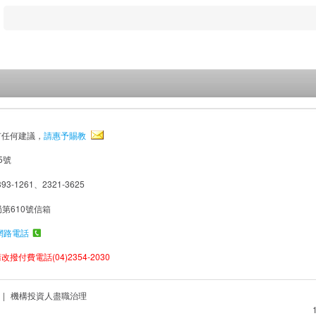
有任何建議，
請惠予賜教
5號
93-1261、2321-3625
局第610號信箱
網路電話
撥付費電話(04)2354-2030
|
機構投資人盡職治理