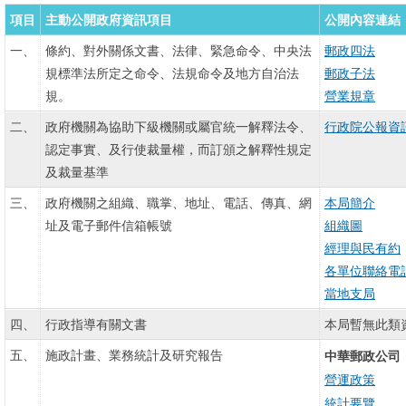
項目
主動公開政府資訊項目
公開內容連結
一、
條約、對外關係文書、法律、緊急命令、中央法
郵政四法
規標準法所定之命令、法規命令及地方自治法
郵政子法
規。
營業規章
二、
政府機關為協助下級機關或屬官統一解釋法令、
行政院公報資
認定事實、及行使裁量權，而訂頒之解釋性規定
及裁量基準
三、
政府機關之組織、職掌、地址、電話、傳真、網
本局簡介
址及電子郵件信箱帳號
組織圖
經理與民有約
各單位聯絡電
當地支局
四、
行政指導有關文書
本局暫無此類
五、
施政計畫、業務統計及研究報告
中華郵政公司
營運政策
統計要覽