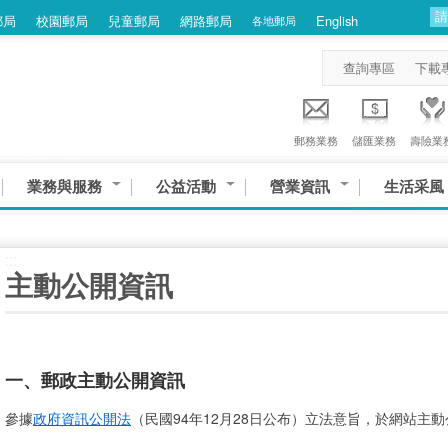
郵局
校園郵局
兒童郵局
網路郵局
English
各地郵局
查詢專區
下載
郵務業務
儲匯業務
壽險業
業務與服務
公益活動
營業資訊
生活采風
:::
主動公開資訊
一、郵政主動公開資訊
參據
政府資訊公開法
（民國94年12月28日公布）立法意旨，於網站主