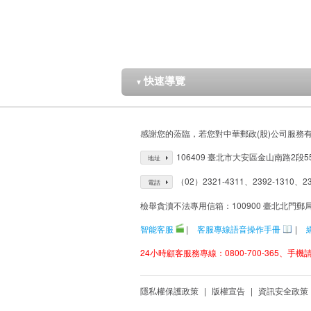
快速導覽
▼
感謝您的蒞臨，若您對中華郵政(股)公司服務
106409 臺北市大安區金山南路2段5
地址
（02）2321-4311、2392-1310、23
電話
檢舉貪瀆不法專用信箱：100900 臺北北門郵
智能客服
|
客服專線語音操作手冊
|
24小時顧客服務專線：0800-700-365、手機請改
隱私權保護政策
|
版權宣告
|
資訊安全政策