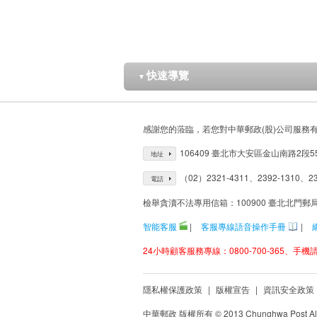
快速導覽
▼
感謝您的蒞臨，若您對中華郵政(股)公司服務
106409 臺北市大安區金山南路2段5
地址
（02）2321-4311、2392-1310、23
電話
檢舉貪瀆不法專用信箱：100900 臺北北門郵
智能客服
|
客服專線語音操作手冊
|
24小時顧客服務專線：0800-700-365、手機請改
隱私權保護政策
|
版權宣告
|
資訊安全政策
中華郵政 版權所有 © 2013 Chunghwa Post All 