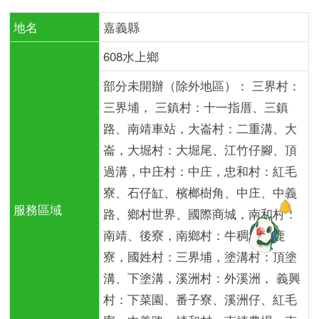
地名
嘉義縣
608水上鄉
部分未開辦（除外地區）： 三界村：
三界埔， 三鎮村：十一指厝、三鎮
路、南靖車站，大崙村：二重溝、大
崙，大堀村：大堀尾、江竹仔腳、頂
過溝，中庄村：中庄，忠和村：紅毛
寮、石仔缸、檳榔樹角、中庄、中義
服務區域
路、鄉村世界、國際商城，南和村：
南靖、後寮，南鄉村：牛稠埔、鹿
寮，國姓村：三界埔，塗溝村：頂塗
溝、下塗溝，溪洲村：外溪洲， 義興
村：下菜園、番子寮、溪洲仔、紅毛