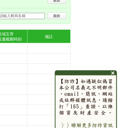
區域互寄
備註
投遞截郵時刻