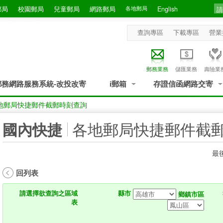
郵局
校園郵局
兒童郵局
網路郵局
各地郵局
English
查詢專區
下載專區
營業
郵務業務
儲匯業務
壽險業
郵務網路服務系統-改投改寄
i郵箱
存證信函網路交寄
地郵局快捷郵件截郵時刻查詢
:::
各地郵局快捷郵件截
國內快捷
最後
回列表
請選擇欲查詢之區域
縣市
鄉鎮市區
表