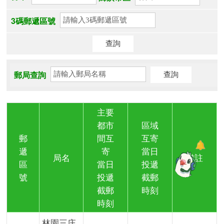
3碼郵遞區號
郵局查詢
主要
都市
區域
郵
間互
互寄
遞
寄
當日
局名
備註
區
當日
投遞
號
投遞
截郵
截郵
時刻
時刻
林園三庄