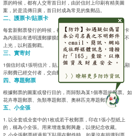
票的時候，都有人交寄首日封，由於信封上印刷有精美圖
案，於是流傳日廣，首日封成為常見的集郵品。
二、護票卡/貼票卡
每套新郵票發行的時候，都會印行貼票卡、護票卡。護票卡
為內面貼有透明護郵膠膜的插票卡片，內面上光；貼票卡不
上光，以利蓋郵戳。
三、實寄封
1個信封或1張明信片，貼上郵票或蓋上郵資已付符誌，以顯
示郵費已經交付者，交由郵局寄發者，都稱為實寄封。
四、專題郵票
根據郵票的圖案或發行目的，而歸類為某1個專題的郵票。如
花卉專題郵票、魚類專題郵票、奧林匹克專題郵票。
五、小全張
1. 以全套或全套中的1枚或若干枚郵票，印在1張小型紙上
的，稱為小全張。用來增進集郵興趣，以便紀念收藏。
2. 小全張郵票經過剪下貼用在郵件時，如果沒有損壞到票