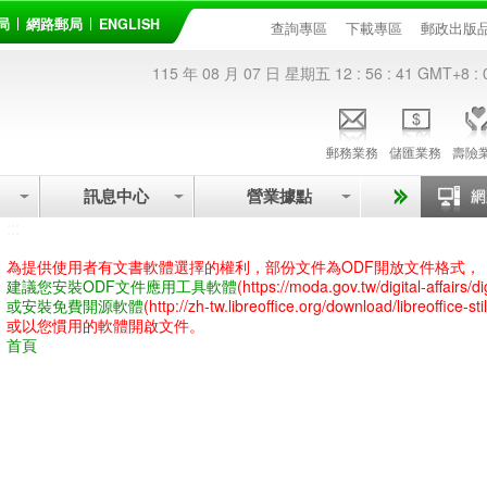
局
網路郵局
ENGLISH
查詢專區
下載專區
郵政出版
115 年 08 月 07 日 星期五
12 : 56 : 41
GMT+8 : 
郵務業務
儲匯業務
壽險
訊息中心
營業據點
:::
為提供使用者有文書軟體選擇的權利，部份文件為ODF開放文件格式，
建議您安裝ODF文件應用工具軟體
(https://moda.gov.tw/digital-affairs/d
或安裝免費開源軟體
(http://zh-tw.libreoffice.org/download/libreoffice-stil
或以您慣用的軟體開啟文件。
首頁