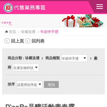
跳到主要內容區塊
首頁
>
珍藏送禮
>
年節伴手禮
回上頁
回列表
商品分類
: 珍藏送禮
>
商品種類
>
廠
商
排序
D‵caRe晶釀活齡青春露