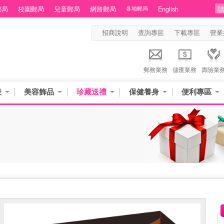
郵局
校園郵局
兒童郵局
網路郵局
各地郵局
English
招商說明
查詢專區
下載專區
營業
郵務業務
儲匯業務
壽險業
表
美容飾品
珍藏送禮
保健養身
便利專區