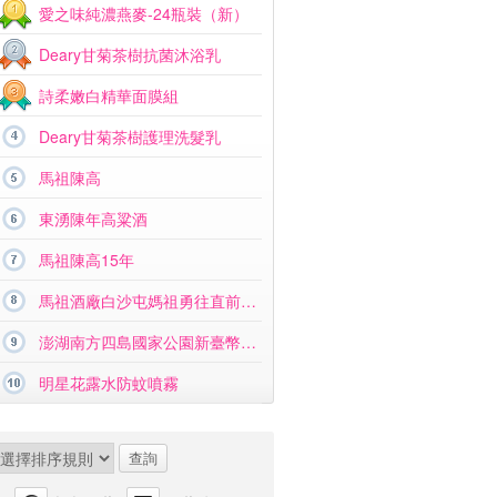
愛之味純濃燕麥-24瓶裝（新）
Deary甘菊茶樹抗菌沐浴乳
詩柔嫩白精華面膜組
Deary甘菊茶樹護理洗髮乳
馬祖陳高
東湧陳年高粱酒
馬祖陳高15年
馬祖酒廠白沙屯媽祖勇往直前紀念酒
澎湖南方四島國家公園新臺幣硬幣組合
明星花露水防蚊噴霧