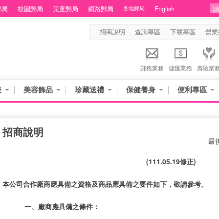
郵局
校園郵局
兒童郵局
網路郵局
各地郵局
English
招商說明
查詢專區
下載專區
營業
郵務業務
儲匯業務
壽險業
表
美容飾品
珍藏送禮
保健養身
便利專區
:::
招商說明
最後
(111.05.19修正)
本公司合作廠商應具備之資格及商品應具備之要件如下，敬請參考。
一、廠商應具備之條件：