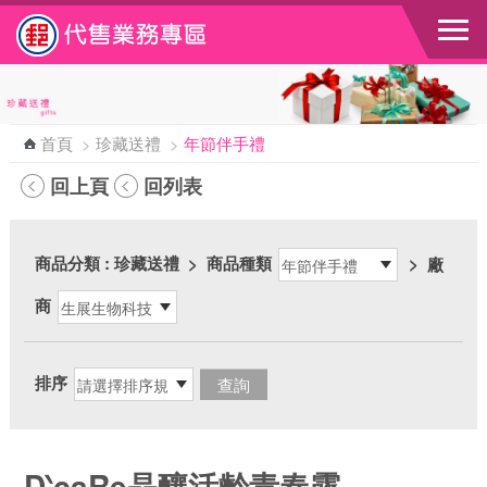
跳到主要內容區塊
首頁
>
珍藏送禮
>
年節伴手禮
回上頁
回列表
商品分類
: 珍藏送禮
>
商品種類
>
廠
商
排序
D‵caRe晶釀活齡青春露