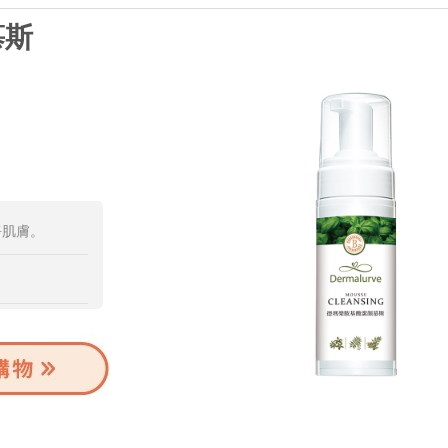
慕斯
淨肌膚。