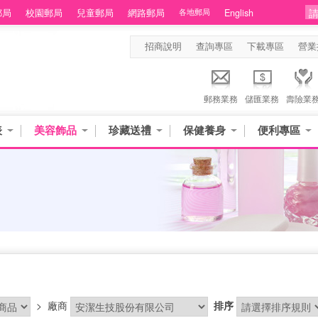
郵局
校園郵局
兒童郵局
網路郵局
各地郵局
English
招商說明
查詢專區
下載專區
營業
郵務業務
儲匯業務
壽險業
表
美容飾品
珍藏送禮
保健養身
便利專區
>
廠商
排序