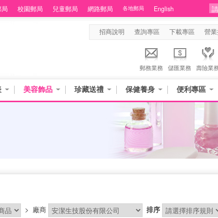
郵局
校園郵局
兒童郵局
網路郵局
各地郵局
English
招商說明
查詢專區
下載專區
營業
郵務業務
儲匯業務
壽險業
表
美容飾品
珍藏送禮
保健養身
便利專區
>
廠商
排序