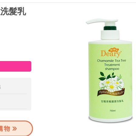
理洗髮乳
濕