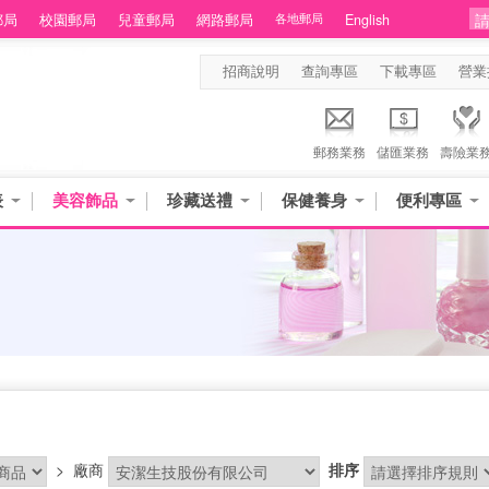
郵局
校園郵局
兒童郵局
網路郵局
各地郵局
English
招商說明
查詢專區
下載專區
營業
郵務業務
儲匯業務
壽險業
表
美容飾品
珍藏送禮
保健養身
便利專區
>
廠商
排序