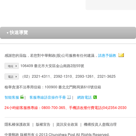
快速導覽
▼
感謝您的蒞臨，若您對中華郵政(股)公司服務有任何建議，
請惠予賜教
106409 臺北市大安區金山南路2段55號
地址
（02）2321-4311、2392-1310、2393-1261、2321-3625
電話
檢舉貪瀆不法專用信箱：100900 臺北北門郵局第610號信箱
智能客服
|
客服專線語音操作手冊
|
網路電話
24小時顧客服務專線：0800-700-365、手機請改撥付費電話(04)2354-2030
隱私權保護政策
|
版權宣告
|
資訊安全政策
|
機構投資人盡職治理
中華郵政 版權所有 © 2013 Chunghwa Post All Rights Reserved.