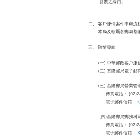
答覆之緣由。
二、
客戶陳情案件申辦流
本局及轄屬各郵局都
三、
陳情專線
(一) 中華郵政客戶服務
(二) 基隆郵局電子
(三) 基隆郵局營業管理科
傳真電話： (02)242
電子郵件信箱：
k
(四)基隆郵局郵務科電話：
傳真電話： (02)242
電子郵件信箱：
K