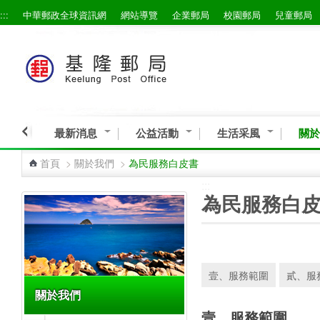
:::
中華郵政全球資訊網
網站導覽
企業郵局
校園郵局
兒童郵局
跳到主要內容區塊
最新消息
公益活動
生活采風
關於
首頁
>
關於我們
>
為民服務白皮書
:::
:::
為民服務白
壹、服務範圍
貳、服
關於我們
壹、服務範圍