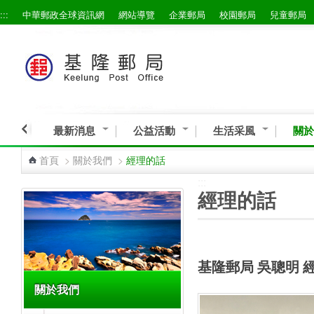
:::
中華郵政全球資訊網
網站導覽
企業郵局
校園郵局
兒童郵局
跳到主要內容區塊
最新消息
公益活動
生活采風
關於
首頁
>
關於我們
>
經理的話
:::
:::
經理的話
基隆郵局 吳聰明 
關於我們