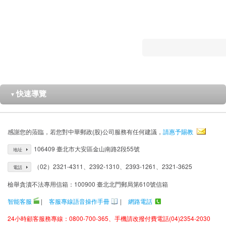
快速導覽
▼
感謝您的蒞臨，若您對中華郵政(股)公司服務有任何建議，
請惠予賜教
106409 臺北市大安區金山南路2段55號
地址
（02）2321-4311、2392-1310、2393-1261、2321-3625
電話
檢舉貪瀆不法專用信箱：100900 臺北北門郵局第610號信箱
智能客服
|
客服專線語音操作手冊
|
網路電話
24小時顧客服務專線：0800-700-365、手機請改撥付費電話(04)2354-2030