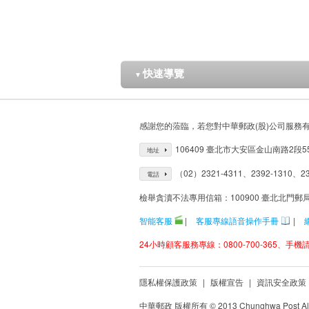
快速導覽
▼
感謝您的蒞臨，若您對中華郵政(股)公司服務
106409 臺北市大安區金山南路2段5
地址
（02）2321-4311、2392-1310、23
電話
檢舉貪瀆不法專用信箱：100900 臺北北門郵
智能客服
|
客服專線語音操作手冊
|
24小時顧客服務專線：0800-700-365、手機請改
隱私權保護政策
|
版權宣告
|
資訊安全政策
中華郵政 版權所有 © 2013 Chunghwa Post All 