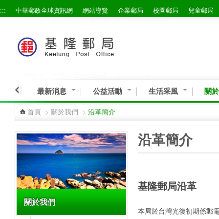
:::
中華郵政全球資訊網
網站導覽
企業郵局
校園郵局
兒童郵局
跳到主要內容區塊
最新消息
公益活動
生活采風
關於
首頁
>
關於我們
>
沿革簡介
:::
:::
沿革簡介
基隆郵局沿革
關於我們
本局於台灣光復初期係郵