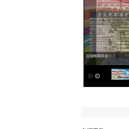
基隆郵局沿革
日治時期明信片-1