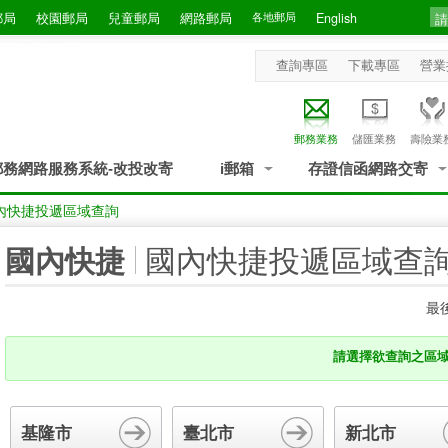
郵局
校園郵局
兒童郵局
網路郵局
各地郵局
English
查詢專區
下載專區
營業
郵務業務
儲匯業務
壽險業
郵務網路服務系統-改投改寄
i郵箱
存證信函網路交寄
內快捷投遞區域查詢
:::
國內快捷投遞區域查
國內快捷
最後
請選擇欲查詢之區
基隆市
臺北市
新北市