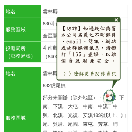
地名
雲林縣
630斗南鎮
服務區域
全區開辦
斗南郵局
投遞局所
（郵務局號）
（640011）
地名
雲林縣
632虎尾鎮
部分未開辦（除外地區）： 三合、下
南、下溪、大屯、中南、中溪、中
興、北溪、光復、安溪183號以上、汕
服務區域
尾、吳厝、尾園、東屯、芳草、埔