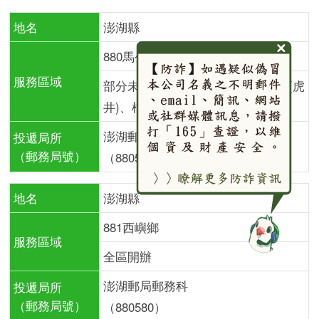
地名
澎湖縣
880馬公市
服務區域
部分未開辦（除外地區）： 虎井里(虎
井)、桶盤里(桶盤)
澎湖郵局郵務科
投遞局所
（郵務局號）
（880580）
地名
澎湖縣
881西嶼鄉
服務區域
全區開辦
澎湖郵局郵務科
投遞局所
（郵務局號）
（880580）