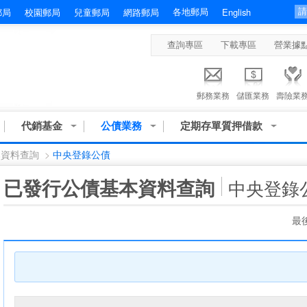
各地郵局
郵局
校園郵局
兒童郵局
網路郵局
English
查詢專區
下載專區
營業據
郵務業務
儲匯業務
壽險業
代銷基金
公債業務
定期存單質押借款
本資料查詢
>
中央登錄公債
:::
已發行公債基本資料查詢
中央登錄
最後