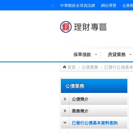
:::
中華郵政全球資訊網
網站導覽
企業
跳到主要內容區塊
保單借款
房貸業務
首頁
>
公債業務
>
已發行公債基
:::
公債業務
公債簡介
業務簡介
已發行公債基本資料查詢