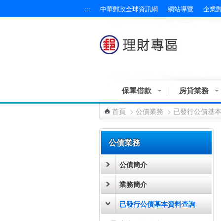
:::
中華郵政全球資訊網
網站導覽
企業
跳到主要內容區塊
保單借款
房貸業務
首頁
>
公債業務
>
已發行公債基
:::
公債業務
公債簡介
業務簡介
已發行公債基本資料查詢