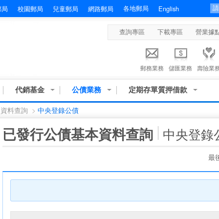
各地郵局
郵局
校園郵局
兒童郵局
網路郵局
English
查詢專區
下載專區
營業據
郵務業務
儲匯業務
壽險業
代銷基金
公債業務
定期存單質押借款
本資料查詢
>
中央登錄公債
:::
已發行公債基本資料查詢
中央登錄
最後