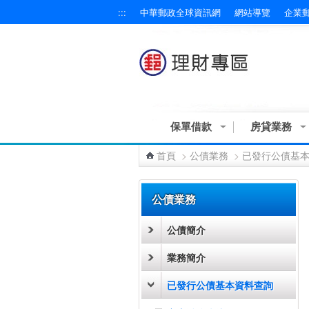
:::
中華郵政全球資訊網
網站導覽
企業
跳到主要內容區塊
保單借款
房貸業務
首頁
>
公債業務
>
已發行公債基
:::
公債業務
公債簡介
業務簡介
已發行公債基本資料查詢