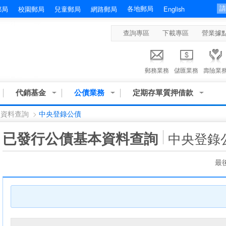
各地郵局
郵局
校園郵局
兒童郵局
網路郵局
English
查詢專區
下載專區
營業據
郵務業務
儲匯業務
壽險業
代銷基金
公債業務
定期存單質押借款
本資料查詢
>
中央登錄公債
:::
已發行公債基本資料查詢
中央登錄
最後