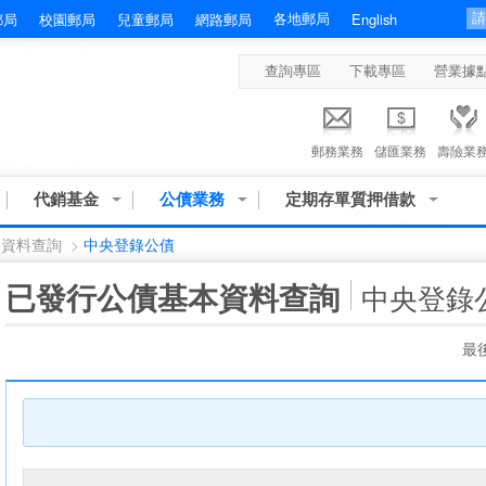
各地郵局
郵局
校園郵局
兒童郵局
網路郵局
English
查詢專區
下載專區
營業據
郵務業務
儲匯業務
壽險業
代銷基金
公債業務
定期存單質押借款
本資料查詢
>
中央登錄公債
:::
已發行公債基本資料查詢
中央登錄
最後