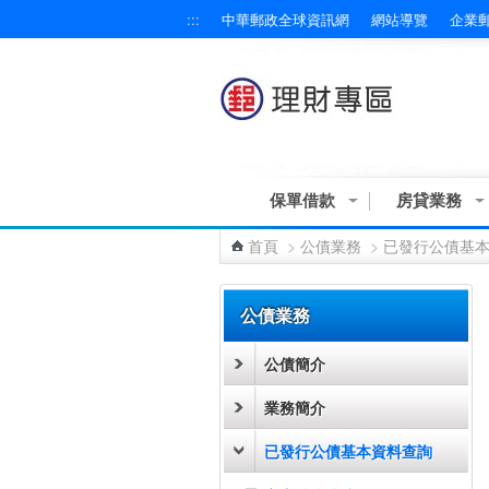
:::
中華郵政全球資訊網
網站導覽
企業
跳到主要內容區塊
保單借款
房貸業務
首頁
>
公債業務
>
已發行公債基
:::
公債業務
公債簡介
業務簡介
已發行公債基本資料查詢