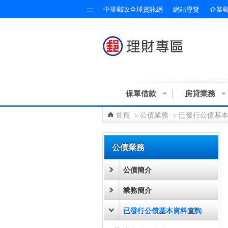
:::
中華郵政全球資訊網
網站導覽
企業
跳到主要內容區塊
保單借款
房貸業務
首頁
>
公債業務
>
已發行公債基
:::
公債業務
公債簡介
業務簡介
已發行公債基本資料查詢