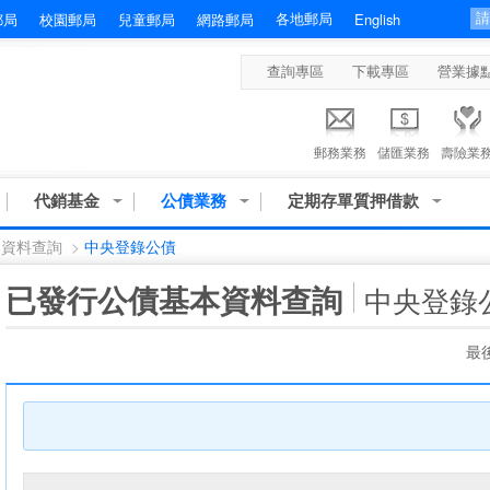
各地郵局
郵局
校園郵局
兒童郵局
網路郵局
English
查詢專區
下載專區
營業據
郵務業務
儲匯業務
壽險業
代銷基金
公債業務
定期存單質押借款
本資料查詢
>
中央登錄公債
:::
已發行公債基本資料查詢
中央登錄
最後