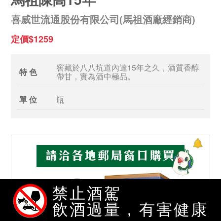
喜威世流通股份有限公司(馬祖酒廠經銷商)
定價$1259
窖藏於八八坑道內達15年之久，酒質香醇
特 色
帶甘，實為酒中極品。
單 位
瓶
禁止酒駕
飲酒過量，有害健康