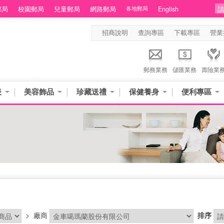
郵局
校園郵局
兒童郵局
網路郵局
各地郵局
English
招商說明
查詢專區
下載專區
營業
郵務業務
儲匯業務
壽險業
表
美容飾品
珍藏送禮
保健養身
便利專區
>
廠商
排序