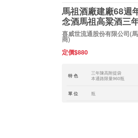
馬祖酒廠建廠68週
念酒馬祖高粱酒三
喜威世流通股份有限公司(
商)
定價$880
三年陳高附提袋
特 色
本通路限量960瓶
單 位
瓶