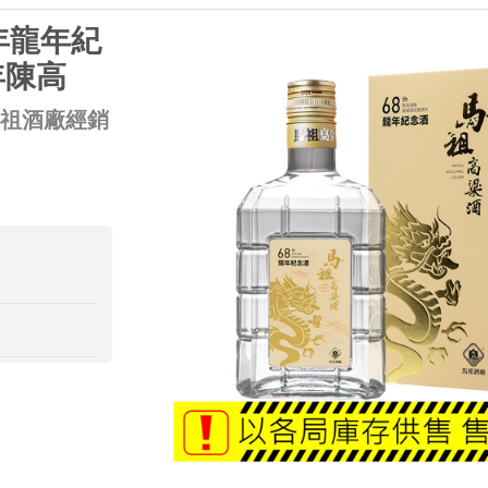
年龍年紀
年陳高
馬祖酒廠經銷