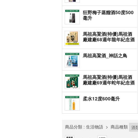
狂野梅子蒸餾酒50度500
毫升
馬祖高粱酒(特優)馬祖酒
廠建廠68週年龍年紀念酒
馬祖高粱酒_神話之鳥
馬祖高粱酒(特優)馬祖酒
廠建廠69週年蛇年紀念酒
柔水12度600毫升
商品分類
: 生活物語
>
商品種類