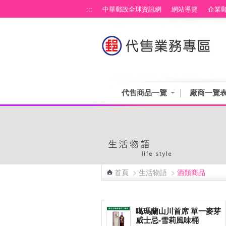
跳到主要內容區塊
:::
中華郵政全球資訊網
網站導覽
企業
代售商品一覽
廠商一覽
首頁
>
生活物語
>
酒類商品
:::
噶瑪蘭山川首席 單一麥芽
威士忌-雪莉風味桶