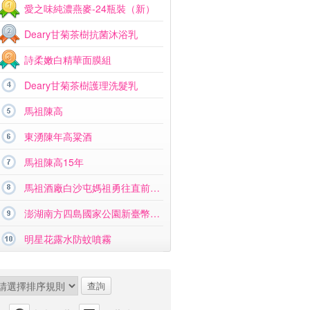
愛之味純濃燕麥-24瓶裝（新）
Deary甘菊茶樹抗菌沐浴乳
詩柔嫩白精華面膜組
Deary甘菊茶樹護理洗髮乳
馬祖陳高
東湧陳年高粱酒
馬祖陳高15年
馬祖酒廠白沙屯媽祖勇往直前紀念酒
澎湖南方四島國家公園新臺幣硬幣組合
明星花露水防蚊噴霧