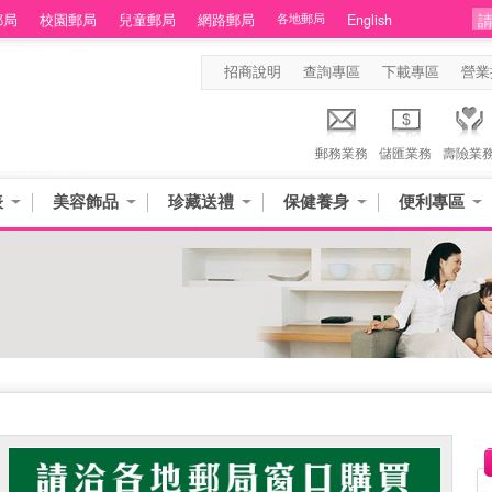
郵局
校園郵局
兒童郵局
網路郵局
各地郵局
English
招商說明
查詢專區
下載專區
營業
郵務業務
儲匯業務
壽險業
表
美容飾品
珍藏送禮
保健養身
便利專區